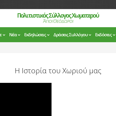
Πολιτιστικός Σύλλογος Χωματερού
Άγιοι Θεόδωροι
ε
Νέα
Εκδηλώσεις
Δράσεις Συλλόγου
Εκδόσεις
Η Ιστορία του Χωριού μας