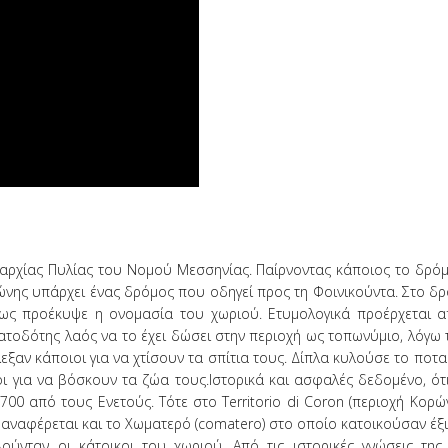
παρχίας Πυλίας του Νομού Μεσσηνίας. Παίρνοντας κάποιος το δρό
ώνης υπάρχει ένας δρόμος που οδηγεί προς τη Φοινικούντα. Στο δ
ως προέκυψε η ονομασία του χωριού. Ετυμολογικά προέρχεται α
ατοδότης λαός να το έχει δώσει στην περιοχή ως τοπωνύμιο, λόγ
εξαν κάποιοι για να χτίσουν τα σπίτια τους. Δίπλα κυλούσε το ποτα
οι για να βόσκουν τα ζώα τους.Ιστορικά και ασφαλές δεδομένο, ότ
0 από τους Ενετούς. Τότε στο Territorio di Coron (περιοχή Κορώ
αναφέρεται και το Χωματερό (comatero) στο οποίο κατοικούσαν έξι
ύνταν οι κάτοικοι του χωριού. Από τις ιστορικές γνώσεις της