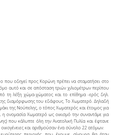
μο που οδηγεί προς Κορώνη πρέπει να σταματήσει στο
ρόμο αυτό και σε απόσταση τριών χιλιομέτρων περίπου
πό τη λέξη χώμα-χώματος και το επίθημα -ερός δηλ.
ω της διαμόρφωσης του εδάφους. Το Χωματερό. Δηλαδή
μάκι της Νούπελης, ο τόπος Χωματερός και έτοιμος για
ι η ονομασία Χωματερό ως οικισμό την συναντάμε για
νης) που κάλυπτε όλη την Ανατολική Πυλία και έφτανε
 οικογένειες και αριθμούσαν ένα σύνολο 22 ατόμων.
 ευρύτερης περιοχής, που έχουμε, σίγουρα θα ήταν