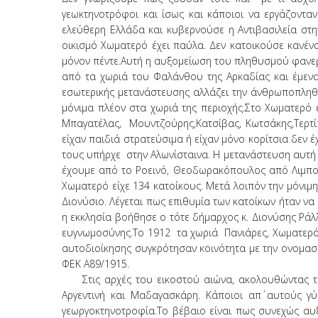
γεωκτηνοτρόφοι και ίσως και κάποιοι να εργάζονταν
ελεύθερη Ελλάδα και κυβερνούσε η Αντιβασιλεία στ
οικισμό Χωματερό έχει παύλα. Δεν κατοικούσε κανέν
μόνον πέντε.Αυτή η αυξομείωση του πληθυσμού φανερ
από τα χωριά του Φαλάνθου της Αρκαδίας και έμενα
εσωτερικής μετανάστευσης αλλάζει την άνθρωποπληθυ
μόνιμα πλέον στα χωριά της περιοχής.Στο Χωματερό
Μπαγατέλας, Μουντζούρης,Κατσίβας, Κωτσάκης,Τερτίπ
είχαν παιδιά στρατεύσιμα ή είχαν μόνο κορίτσια δεν 
τους υπήρχε στην Αλωνίσταινα. Η μετανάστευση αυτ
έχουμε από το Ροεινό, Θεοδωρακόπουλος από Λιμποβ
Χωματερό είχε 134 κατοίκους. Μετά λοιπόν την μόνιμ
Διονύσιο. Λέγεται πως επιθυμία των κατοίκων ήταν ν
η εκκλησία βοήθησε ο τότε δήμαρχος κ. Διονύσης Ράλλ
ευγνωμοσύνης.Το 1912 τα χωριά Πανιάρες, Χωματερό,
αυτοδιοίκησης συγκρότησαν κοινότητα με την ονομασ
ΦΕΚ Α89/1915.
Στις αρχές του εικοστού αιώνα, ακολουθώντας το μ
Αργεντινή και Μαδαγασκάρη. Κάποιοι απ΄ αυτούς γύ
γεωργοκτηνοτροφία.Το βέβαιο είναι πως συνεχώς αυ