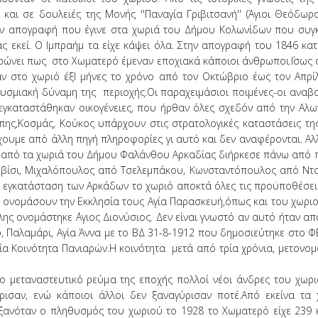
 και σε δουλειές της Μονής ''Παναγία Γριβιτσανή'' (Άγιοι Θεόδω
ην απογραφή που έγινε στα χωριά του Δήμου Κολωνίδων που συγ
ας εκεί. Ο Ιμπραήμ τα είχε κάψει όλα. Στην απογραφή του 1846 κα
ώνει πως στο Χωματερό έμεναν εποχιακά κάποιοι άνθρωποι.΄Ισως αυ
ν στο χωριό έξΙ μήνες το χρόνο από τον Οκτώβριο έως τον Απρί
σμιακή δύναμη της περιοχής.Οι παραχειμάσιοι ποιμένες-οι αναβο
 εγκαταστάθηκαν οικογένειες, που ήρθαν όλες σχεδόν από την Αλ
ης,Κοσμάς, Κούκος υπάρχουν στις στρατολογικές καταστάσεις της
έχουμε από άλλη πηγή πληροφορίες γι αυτό και δεν αναφέρονται. Α
ή από τα χωριά του Δήμου Φαλάνθου Αρκαδίας διήρκεσε πάνω από 
ίσι, Μιχαλόπουλος από Τσελεμπάκου, Κωνσταντόπουλος από Νταβ
η εγκατάσταση των Αρκάδων το χωριό αποκτά όλες τις προϋποθέσεις
α ονομάσουν την Εκκλησία τους Αγία Παρασκευή,όπως και του χωριο
ης ονομάστηκε ΄Αγιος Διονύσιος. Δεν είναι γνωστό αν αυτό ήταν α
 Παλαμάρι, Αγία Άννα με το ΒΔ 31-8-1912 που δημοσιεύτηκε στο Φ
ία Κοινότητα Πανιαρών.Η κοινότητα μετά από τρία χρόνια, μετονο
εταναστευτικό ρεύμα της εποχής πολλοί νέοι άνδρες του χωριο
ρισαν, ενώ κάποιοι άλλοι δεν ξαναγύρισαν ποτέ.Από εκείνα τα
ξανόταν ο πληθυσμός του χωριού το 1928 το Χωματερό είχε 239 κ