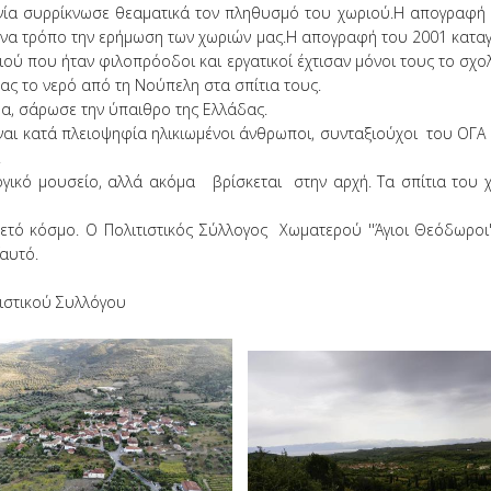
ανία συρρίκνωσε θεαματικά τον πληθυσμό του χωριού.Η απογραφή τ
ένα τρόπο την ερήμωση των χωριών μας.Η απογραφή του 2001 καταγ
ριού που ήταν φιλοπρόοδοι και εργατικοί έχτισαν μόνοι τους το σχ
ς το νερό από τη Νούπελη στα σπίτια τους.
α, σάρωσε την ύπαιθρο της Ελλάδας.
κατά πλειοψηφία ηλικιωμένοι άνθρωποι, συνταξιούχοι του ΟΓΑ οι π
.
λογικό μουσείο, αλλά ακόμα βρίσκεται στην αρχή. Τα σπίτια του 
τό κόσμο. Ο Πολιτιστικός Σύλλογος Χωματερού ''Άγιοι Θεόδωροι'
αυτό.
ιστικού Συλλόγου