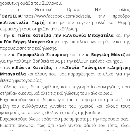
χορευτική ομάδα του Συλλόγου.
• τη Θεατρική Ομάδα Ν.Α. Πυλίας
‘
’ΟΔΥΣΣΕΙΑ’’
https://www.facebook.com/odyseia
, την πρόεδρο
κ.Αποστολία Τερζή,
που με την ευγενική αλλά και θερμή
συμμετοχή τους στήριξαν την εκδήλωση..
• την
κ. Γιώτα Κατσίβα
,τ
ην κ.Αντωνία Μπαγατέλα
και την
κ.Εύα Βέργη-Μπαγατέλα
για την επιμέλεια των κειμένων και της
παρουσίασης της εκδήλωσης.
• την
κ. Γαρυφαλλιά Σταυράκη
και τον
κ. Βαγγέλη Μάντζιο
για την πολύτιμη βοήθειά τους, με την κάλυψη εικόνας και ήχου.
• τον
κ.Κώστα Κατσίβα,
την
κ.Σοφία Τσώνη,τον κ.Δημήτρη
Μπαγατέλα
και όλους που μας παραχώρησαν το υλικό για την
έκθεση φωτογραφίας
• όλους τους ιδιώτες-φίλους και επαγγελματίες-συνεργάτες που
στήριξαν οικονομικά όλες τις εκδηλώσεις του καλοκαιριού.
Ευχαριστούμε για τη δημιουργία και το στήσιμο του μπουφέ, τα
μέλη του συλλόγου,τις γυναίκες του χωριού και όλους τους
φανερούς και αφανείς εθελοντές αυτής της βραδιάς.
Ευχαριστούμε όλους εσάς που μας τιμήσατε με την παρουσία σας.
Είμαστε σίγουροι πως ό,τι καλό γίνεται σ΄αυτό τον τόπο, είναι