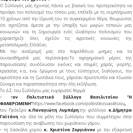
Ο Σύλλογός μας έχοντας πάντα ως βασική του προτεραιότητα να
προάγει τον πολιτισμό του τόπου μας, επέλεξε με τη συμπλήρωση
10 χρόνων από την ίδρυσή του το συγκεκριμένο θέμα, θεωρώντας
ότι σχετίζεται άμεσα με την ύπαρξη των μικρών τοπικών μας
κοινωνιών και τη δημιουργία ενός ιδιαίτερου πολιτισμού που
χαρακτήριζε όλες σχεδόν τις αγροτικές κοινωνίες της
μεταπολεμικής Ελλάδας.
Με την αναδρομή μας στο παρελθόν,οι μνήμες και τα
συναισθήματά μας περίσσεψαν.Το αφηγηματικό μέρος της
παρουσίασης συνόδευσαν εικόνες και στιγμές χαράς, γιορτής,
εργασίας κ.α., ενώ δρώμενα με τους εύστοχους διαλόγους, την
αμεσότητα και τη ζωντάνια τους, χάρισαν πρωτοτυπία και έδωσαν
δύναμη και παραστατικότητα στην όλη εκδήλωση.
To Δ.Σ. του Συλλόγου μας ευχαριστεί θερμά:
• τ
ον Πολιτιστικό Σύλλογο Βασιλιτσίου
‘’Η
ΦΑΝΕΡΩΜΕΝΗ’’
https://www.facebook.com/politistikosvasilitsiou
,
τον Πρόεδρο
κ.Παναγιώτη Λυμπέρη
,την φιλόλογο
κ.Δήμητρα
Γαϊτάνη
και όλα τα μέλη του Συλλόγου που συμμετείχαν στην
παρουσίαση της αναβίωσης του χωριάτικου γάμου.
• τη δασκάλα χορού
κ. Χριστίνα Ζοργιάνου
με την εξαιρετική