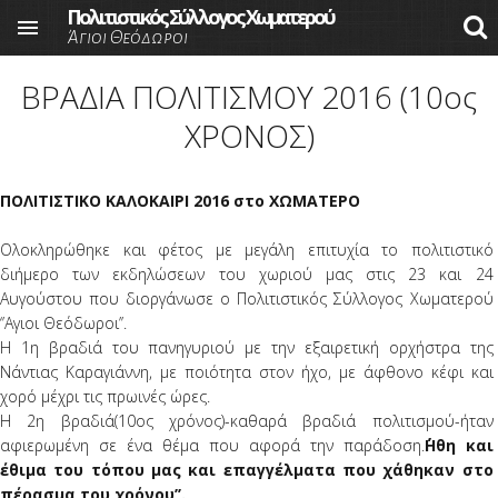
Πολιτιστικός Σύλλογος Χωματερού

Άγιοι Θεόδωροι
Skip to main content
ΒΡΑΔΙΑ ΠΟΛΙΤΙΣΜΟΥ 2016 (10ος
ΧΡΟΝΟΣ)
ΠΟΛΙΤΙΣΤΙΚΟ ΚΑΛΟΚΑΙΡΙ 2016 στο ΧΩΜΑΤΕΡΟ
Ολοκληρώθηκε και φέτος με μεγάλη επιτυχία το πολιτιστικό
διήμερο των εκδηλώσεων του χωριού μας στις 23 και 24
Αυγούστου που διοργάνωσε ο Πολιτιστικός Σύλλογος Χωματερού
‘’Αγιοι Θεόδωροι’’.
Η 1η βραδιά του πανηγυριού με την εξαιρετική ορχήστρα της
Νάντιας Καραγιάννη, με ποιότητα στον ήχο, με άφθονο κέφι και
χορό μέχρι τις πρωινές ώρες.
Η 2η βραδιά(10ος χρόνος)-καθαρά βραδιά πολιτισμού-ήταν
αφιερωμένη σε ένα θέμα που αφορά την παράδοση.
΄΄Ηθη και
έθιμα του τόπου μας και επαγγέλματα που χάθηκαν στο
πέρασμα του χρόνου’’.